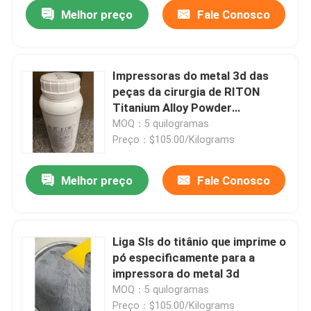
Melhor preço
Fale Conosco
Impressoras do metal 3d das
peças da cirurgia de RITON
Titanium Alloy Powder
Orthopedic
MOQ：5 quilogramas
Preço：$105.00/Kilograms
Melhor preço
Fale Conosco
Casa
Liga Sls do titânio que imprime o
pó especificamente para a
Produtos
impressora do metal 3d
MOQ：5 quilogramas
Quem Somos
Preço：$105.00/Kilograms