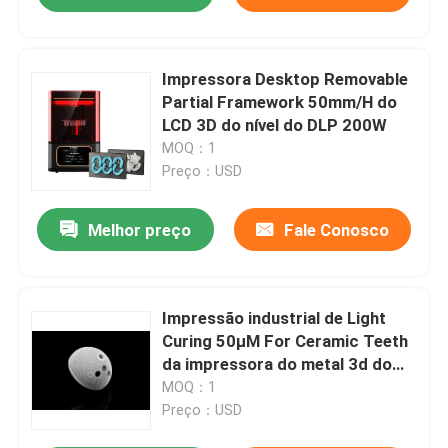
Impressora Desktop Removable
Partial Framework 50mm/H do
LCD 3D do nível do DLP 200W
MOQ：1
Preço：USD
Melhor preço
Fale Conosco
Impressão industrial de Light
Curing 50μM For Ceramic Teeth
da impressora do metal 3d do
SLM ISO-13485
MOQ：1
Preço：USD