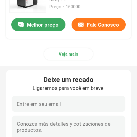
Preço：160000
Impressora do SLM 3D
Melhor preço
Fale Conosco
Impressora de DLMS 3D
Veja mais
Impressora do LCD 3D
Resina fotossensível
Deixe um recado
Ligaremos para você em breve!
3D impressora Metal Powder
Impressora industrial da resina 3D
Impressora 3D médica