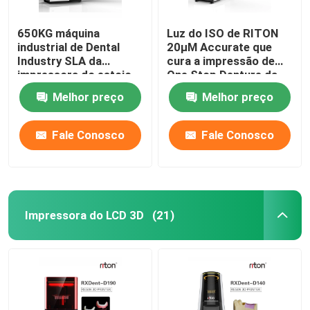
650KG máquina
Luz do ISO de RITON
industrial de Dental
20μM Accurate que
Industry SLA da
cura a impressão de
impressora do estojo
One Stop Denture da
compacto DLMS 3D
impressora 3D
Melhor preço
Melhor preço
Fale Conosco
Fale Conosco
Impressora do LCD 3D
(21)