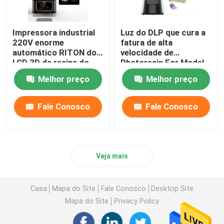
Impressora industrial
Luz do DLP que cura a
220V enorme
fatura de alta
automático RITON do
velocidade de
LCD 3D da resina do
Photoresin For Model
ISO 13485
da impressora 3d
Melhor preço
Melhor preço
Fale Conosco
Fale Conosco
Veja mais
Casa
Mapa do Site
Fale Conosco
Desktop Site
Mapa do Site
Privacy Policy