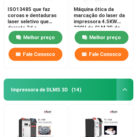
ISO13485 que faz
Máquina ótica da
coroas e dentaduras
marcação do laser da
laser seletivo que
impressora 4.5KW
derrete 3d a
220V do SLM 3D do
impressora Dual 200
metal
Melhor preço
Melhor preço
Fale Conosco
Fale Conosco
Impressora de DLMS 3D
(14)