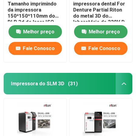
Tamanho imprimindo
impressora dental For
da impressora
Denture Partial Riton
150*150*110mm do
do metal 3D do
DLP 3d do laser ISO-
laboratório de 220V D-
13485 para modelos
100
Melhor preço
Melhor preço
do implante dental
Fale Conosco
Fale Conosco
Impressora do SLM 3D
(31)