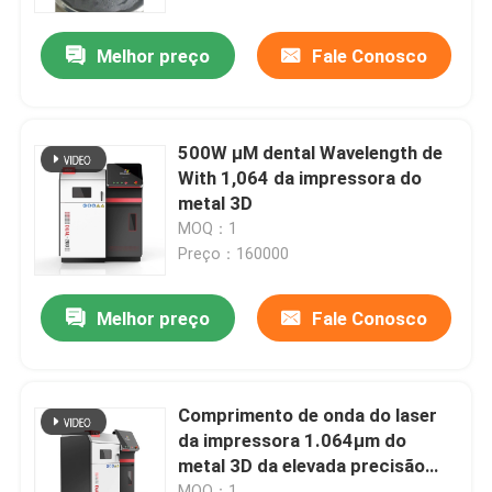
Melhor preço
Fale Conosco
Fábrica
Controle de Qualidade
500W μM dental Wavelength de
With 1,064 da impressora do
Fale Conosco
metal 3D
MOQ：1
Preço：160000
notícias
Melhor preço
Fale Conosco
Todos os casos
Impressora do metal 3D do laser
Comprimento de onda do laser
da impressora 1.064μm do
metal 3D da elevada precisão
Impressora dental do metal 3D
para a dentadura
MOQ：1