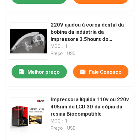
220V ajudou à coroa dental da
bobina da indústria da
impressora 3.5hours do
computador 3d do projeto
MOQ：1
Preço：USD
Melhor preço
Fale Conosco
Impressora líquida 110v ou 220v
405nm do LCD 3D da cópia da
resina Biocompatible
MOQ：1
Preço：USD