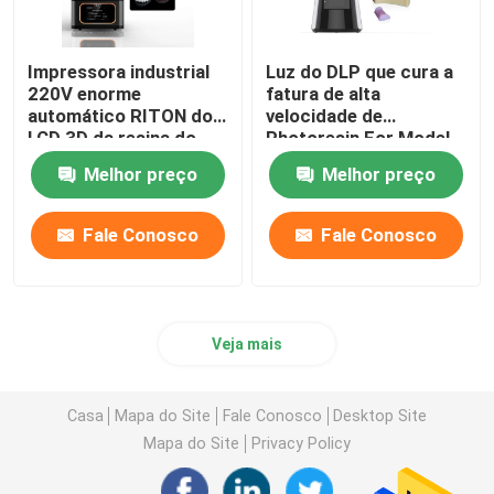
Impressora industrial
Luz do DLP que cura a
220V enorme
fatura de alta
automático RITON do
velocidade de
LCD 3D da resina do
Photoresin For Model
ISO 13485
da impressora 3d
Melhor preço
Melhor preço
Fale Conosco
Fale Conosco
Veja mais
Casa
Mapa do Site
Fale Conosco
Desktop Site
Mapa do Site
Privacy Policy