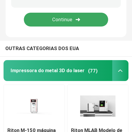
Impressora da joia 3D
impressora do dlp 3d
OUTRAS CATEGORIAS DOS EUA
Impressora da resina de SLA 3D
Máquina da aglomeração do laser
Impressora do metal 3D do laser
(77)
Impressora 3D automotivo
impressora do titânio 3d
Máquina do CNC de Digitas
Riton M-150 máquina
Riton MLAB Modelo de