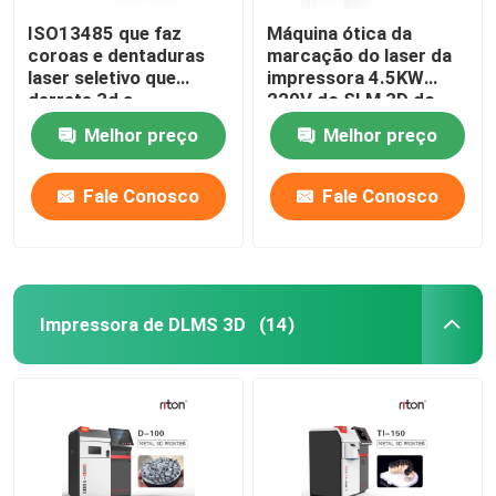
ISO13485 que faz
Máquina ótica da
coroas e dentaduras
marcação do laser da
laser seletivo que
impressora 4.5KW
derrete 3d a
220V do SLM 3D do
impressora Dual 200
metal
Melhor preço
Melhor preço
Fale Conosco
Fale Conosco
Impressora de DLMS 3D
(14)