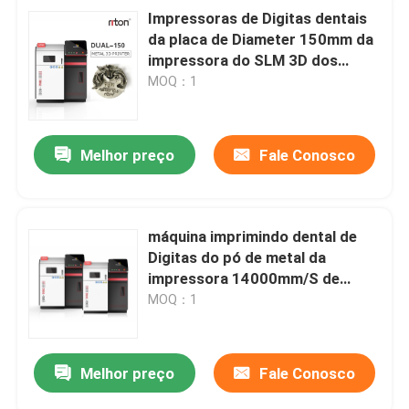
Impressoras de Digitas dentais
da placa de Diameter 150mm da
impressora do SLM 3D dos
quadros para o metal
MOQ：1
Melhor preço
Fale Conosco
máquina imprimindo dental de
Digitas do pó de metal da
impressora 14000mm/S de
1.064μM Jewelry 3D
MOQ：1
Melhor preço
Fale Conosco