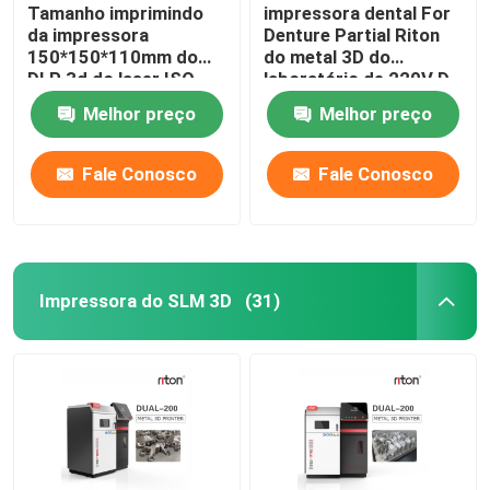
Tamanho imprimindo
impressora dental For
da impressora
Denture Partial Riton
150*150*110mm do
do metal 3D do
DLP 3d do laser ISO-
laboratório de 220V D-
13485 para modelos
100
Melhor preço
Melhor preço
do implante dental
Fale Conosco
Fale Conosco
Impressora do SLM 3D
(31)