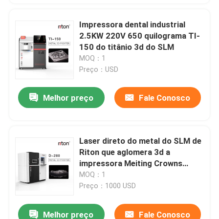
Impressora dental industrial
2.5KW 220V 650 quilograma TI-
150 do titânio 3d do SLM
MOQ：1
Preço：USD
Melhor preço
Fale Conosco
Laser direto do metal do SLM de
Riton que aglomera 3d a
impressora Meiting Crowns
Bridges para Laborator dental
MOQ：1
Preço：1000 USD
Melhor preço
Fale Conosco