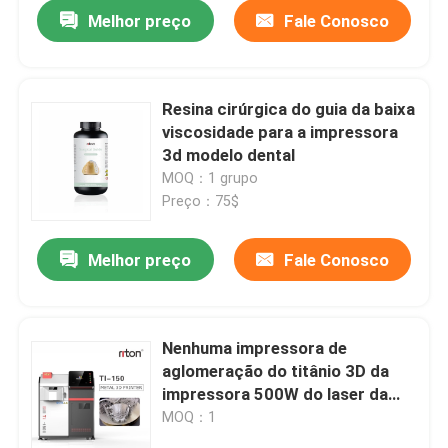
Melhor preço
Fale Conosco
Resina cirúrgica do guia da baixa
viscosidade para a impressora
3d modelo dental
MOQ：1 grupo
Preço：75$
Melhor preço
Fale Conosco
Casa
Nenhuma impressora de
aglomeração do titânio 3D da
Produtos
impressora 500W do laser da
vibração
MOQ：1
Quem Somos