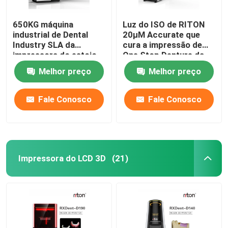
650KG máquina
Luz do ISO de RITON
industrial de Dental
20μM Accurate que
Industry SLA da
cura a impressão de
impressora do estojo
One Stop Denture da
compacto DLMS 3D
impressora 3D
Melhor preço
Melhor preço
Fale Conosco
Fale Conosco
Impressora do LCD 3D
(21)