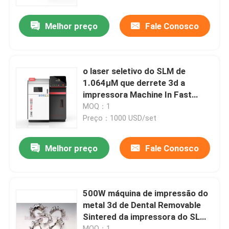
Melhor preço
Fale Conosco
Fábrica
Controle de Qualidade
o laser seletivo do SLM de
1.064μM que derrete 3d a
Fale Conosco
impressora Machine In Fast
apressa 4.5KW para o
MOQ：1
laboratório
Preço：1000 USD/set
notícias
Melhor preço
Fale Conosco
Todos os casos
Impressora do metal 3D do laser
500W máquina de impressão do
metal 3d de Dental Removable
Sintered da impressora do SLM
Impressora dental do metal 3D
3D
MOQ：1