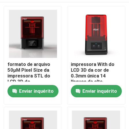
formato de arquivo
impressora With do
50μM Pixel Size da
LCD 3D da cor de
impressora STL do
0.3mm única 14
LCD 3D do
línguas de alta
comprimento de onda
resolução
Casa
Enviar inquérito
Enviar inquérito
405nm
Quem Somos
Contatos