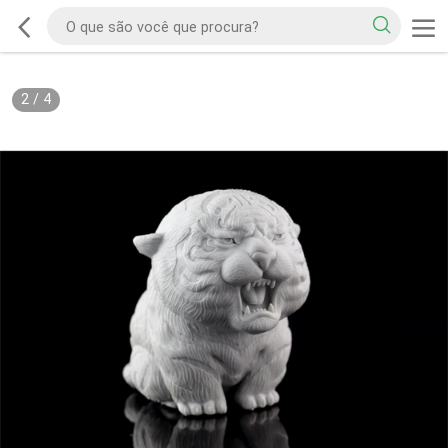
2
/
4