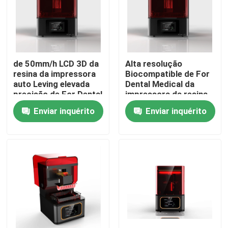
Produtos
Impressora do metal 3D do laser
de 50mm/h LCD 3D da
Alta resolução
resina da impressora
Biocompatible de For
auto Leving elevada
Dental Medical da
Impressora dental do metal 3D
precisão de For Dental
impressora da resina
Medical
do LCD 3D
Enviar inquérito
Enviar inquérito
Impressora do SLM 3D
Impressora de DLMS 3D
Impressora do LCD 3D
Resina fotossensível