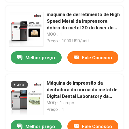
máquina de derretimento de High
Speed Metal da impressora
dobro do metal 3D do laser da
fibra 14000mm/s
MOQ：1
Preço：1000 USD/unit
Melhor preço
Fale Conosco
Máquina de impressão da
dentadura da coroa do metal de
Digital Dental Laboratory da
impressora do metal 3D do laser
MOQ：1 grupo
de STL
Preço：1
Melhor preço
Fale Conosco