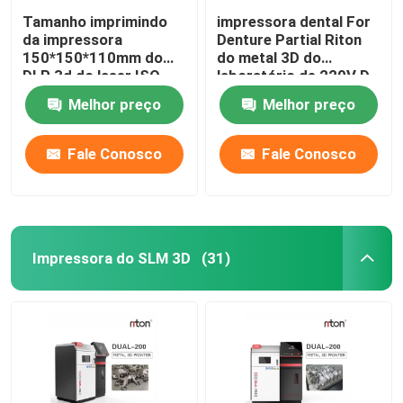
Tamanho imprimindo
impressora dental For
da impressora
Denture Partial Riton
150*150*110mm do
do metal 3D do
DLP 3d do laser ISO-
laboratório de 220V D-
13485 para modelos
100
Melhor preço
Melhor preço
do implante dental
Fale Conosco
Fale Conosco
Impressora do SLM 3D
(31)