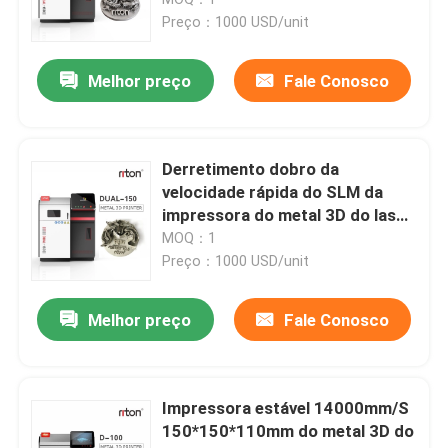
Preço：1000 USD/unit
3D impressora Metal Powder
Melhor preço
Fale Conosco
Impressora industrial da resina 3D
Derretimento dobro da
Impressora 3D médica
velocidade rápida do SLM da
impressora do metal 3D do laser
da fibra de Mutiple
MOQ：1
Impressora da joia 3D
Preço：1000 USD/unit
impressora do dlp 3d
Melhor preço
Fale Conosco
Impressora da resina de SLA 3D
Impressora estável 14000mm/S
150*150*110mm do metal 3D do
Máquina da aglomeração do laser