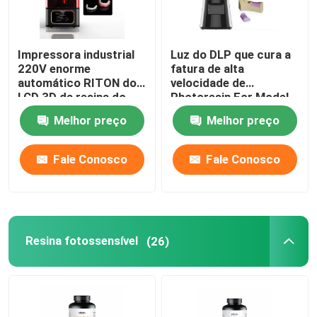
Impressora industrial
Luz do DLP que cura a
220V enorme
fatura de alta
automático RITON do
velocidade de
LCD 3D da resina do
Photoresin For Model
ISO 13485
da impressora 3d
Melhor preço
Melhor preço
Fale Conosco
Fale Conosco
Resina fotossensível
(26)