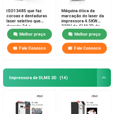
ISO13485 que faz
Máquina ótica da
coroas e dentaduras
marcação do laser da
laser seletivo que
impressora 4.5KW
derrete 3d a
220V do SLM 3D do
impressora Dual 200
metal
Melhor preço
Melhor preço
Fale Conosco
Fale Conosco
Impressora de DLMS 3D
(14)