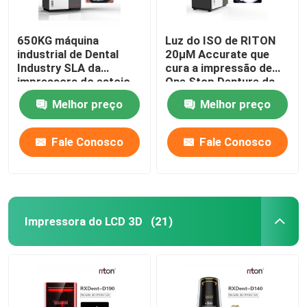
650KG máquina
Luz do ISO de RITON
industrial de Dental
20μM Accurate que
Industry SLA da
cura a impressão de
impressora do estojo
One Stop Denture da
compacto DLMS 3D
impressora 3D
Melhor preço
Melhor preço
Fale Conosco
Fale Conosco
Impressora do LCD 3D
(21)