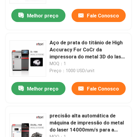
Melhor preço
Fale Conosco
Produtos
Impressora do metal 3D do laser
Aço de prata do titânio de High
Accuracy For CoCr da
Impressora dental do metal 3D
impressora do metal 3D do laser
do SLM
MOQ：1
Preço：1000 USD/unit
Impressora do SLM 3D
Melhor preço
Fale Conosco
Impressora de DLMS 3D
Impressora do LCD 3D
precisão alta automática de
máquina de impressão do metal
do laser 14000mm/s para a
Resina fotossensível
impressão do protótipo 3d
MOQ：1