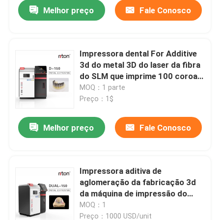
Melhor preço
Fale Conosco
Impressora dental For Additive
3d do metal 3D do laser da fibra
do SLM que imprime 100 coroas
em 3 horas
MOQ：1 parte
Preço：1$
Melhor preço
Fale Conosco
Casa
Impressora aditiva de
aglomeração da fabricação 3d
Quem Somos
da máquina de impressão do
metal do laser de 4.5KW
MOQ：1
1.064μm
Contatos
Preço：1000 USD/unit