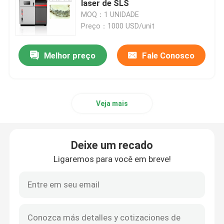
laser de SLS
MOQ：1 UNIDADE
Impressora 3D automotivo
Preço：1000 USD/unit
Melhor preço
Fale Conosco
impressora do titânio 3d
Máquina do CNC de Digitas
Veja mais
Máquina de dobra de fios DMIS-V1
Deixe um recado
Máquina de dobra de fios DMIS-V1
Ligaremos para você em breve!
Máquina de dobra de fios DMIS-V1