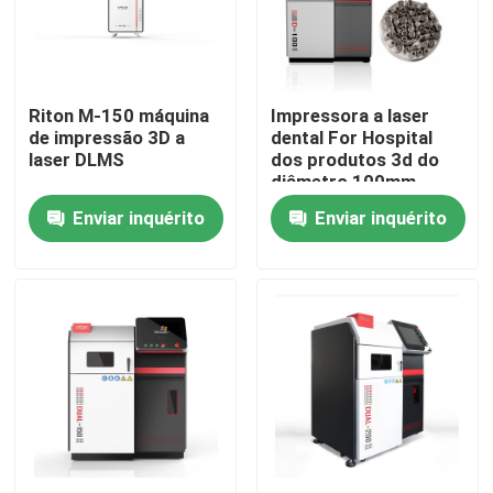
Produtos
Riton M-150 máquina
Impressora a laser
Impressora do metal 3D do laser
de impressão 3D a
dental For Hospital
laser DLMS
dos produtos 3d do
diâmetro 100mm
Impressora dental do metal 3D
Enviar inquérito
Enviar inquérito
Impressora do SLM 3D
Impressora de DLMS 3D
Impressora do LCD 3D
Resina fotossensível