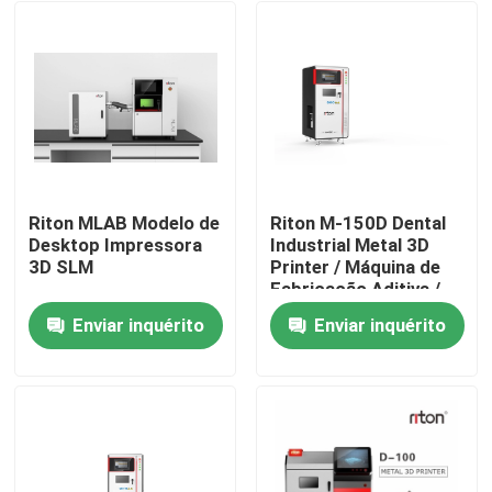
Riton MLAB Modelo de
Riton M-150D Dental
Desktop Impressora
Industrial Metal 3D
3D SLM
Printer / Máquina de
Fabricação Aditiva /
Máquina médica de
Enviar inquérito
Enviar inquérito
fundição a laser SLM /
Casa
Máquina de
processamento de
metais CNC
Quem Somos
Contatos