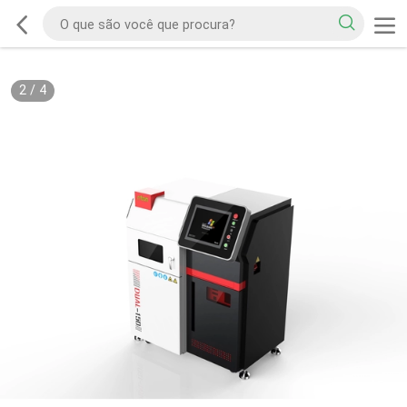
2
/
4