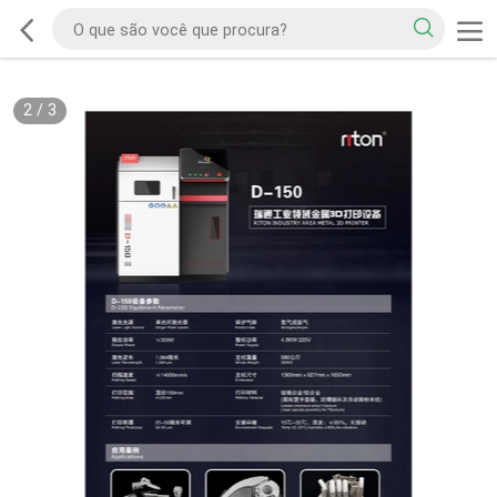
2
/
3