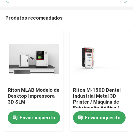
Produtos recomendados
Riton MLAB Modelo de
Riton M-150D Dental
Casa
Desktop Impressora
Industrial Metal 3D
3D SLM
Printer / Máquina de
Fabricação Aditiva /
Produtos
Máquina médica de
Enviar inquérito
Enviar inquérito
fundição a laser SLM /
Máquina de
Quem Somos
processamento de