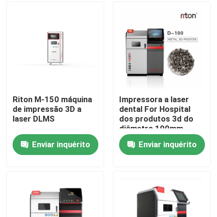
metais CNC
Fábrica
Controle de Qualidade
Fale Conosco
Riton M-150 máquina
Impressora a laser
de impressão 3D a
dental For Hospital
laser DLMS
dos produtos 3d do
notícias
diâmetro 100mm
Enviar inquérito
Enviar inquérito
Todos os casos
Impressora do metal 3D do laser
Impressora dental do metal 3D