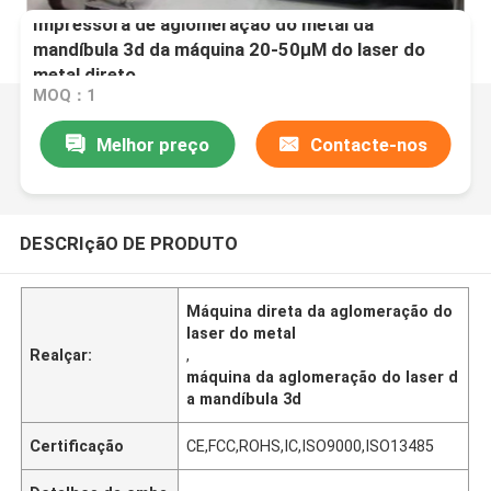
Impressora de aglomeração do metal da
mandíbula 3d da máquina 20-50μM do laser do
metal direto
MOQ：1
Melhor preço
Contacte-nos
DESCRIçãO DE PRODUTO
Máquina direta da aglomeração do
laser do metal
Realçar:
,
máquina da aglomeração do laser d
a mandíbula 3d
Certificação
CE,FCC,ROHS,IC,ISO9000,ISO13485