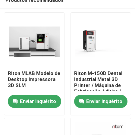
Riton MLAB Modelo de
Riton M-150D Dental
Desktop Impressora
Industrial Metal 3D
3D SLM
Printer / Máquina de
Fabricação Aditiva /
Casa
Máquina médica de
Enviar inquérito
Enviar inquérito
fundição a laser SLM /
Máquina de
Quem Somos
processamento de
metais CNC
Contatos