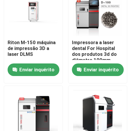
Produtos
Impressora do metal 3D do laser
Riton M-150 máquina
Impressora a laser
de impressão 3D a
dental For Hospital
Impressora dental do metal 3D
laser DLMS
dos produtos 3d do
diâmetro 100mm
Enviar inquérito
Enviar inquérito
Impressora do SLM 3D
Impressora de DLMS 3D
Impressora do LCD 3D
Resina fotossensível