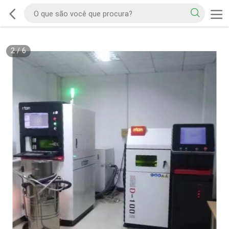
2
/
6