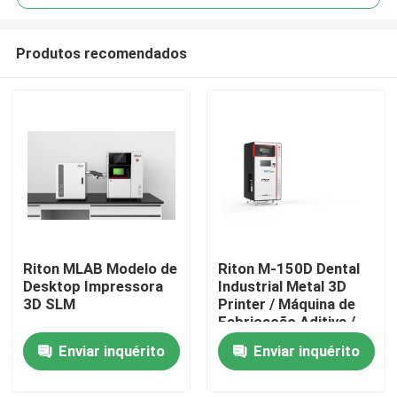
Produtos recomendados
Riton MLAB Modelo de
Riton M-150D Dental
Casa
Desktop Impressora
Industrial Metal 3D
3D SLM
Printer / Máquina de
Fabricação Aditiva /
Produtos
Máquina médica de
Enviar inquérito
Enviar inquérito
fundição a laser SLM /
Máquina de
Quem Somos
processamento de