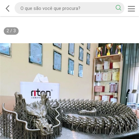
2
/
3