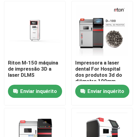
metais CNC
Fábrica
Controle de Qualidade
Fale Conosco
Riton M-150 máquina
Impressora a laser
de impressão 3D a
dental For Hospital
laser DLMS
dos produtos 3d do
notícias
diâmetro 100mm
Enviar inquérito
Enviar inquérito
Todos os casos
Impressora do metal 3D do laser
Impressora dental do metal 3D