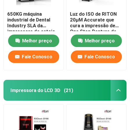
650KG máquina
Luz do ISO de RITON
industrial de Dental
20μM Accurate que
Industry SLA da
cura a impressão de
impressora do estojo
One Stop Denture da
compacto DLMS 3D
impressora 3D
Melhor preço
Melhor preço
Fale Conosco
Fale Conosco
Impressora do LCD 3D
(21)