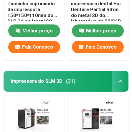
Tamanho imprimindo
impressora dental For
da impressora
Denture Partial Riton
150*150*110mm do
do metal 3D do
DLP 3d do laser ISO-
laboratório de 220V D-
13485 para modelos
100
Melhor preço
Melhor preço
do implante dental
Fale Conosco
Fale Conosco
Impressora do SLM 3D
(31)