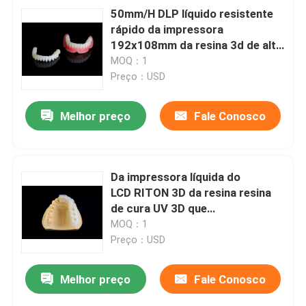
50mm/H DLP líquido resistente
rápido da impressora
192x108mm da resina 3d de alto
impacto - resistente
MOQ：1
Preço：USD
Melhor preço
Fale Conosco
Da impressora líquida do
LCD RITON 3D da resina resina
de cura UV 3D que
imprime Photopolymer
MOQ：1
Preço：USD
Melhor preço
Fale Conosco