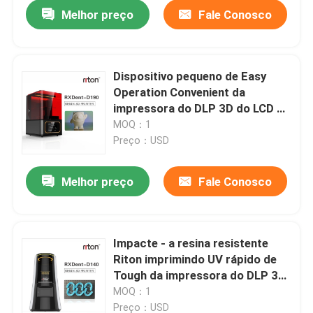
Melhor preço
Fale Conosco
Dispositivo pequeno de Easy
Operation Convenient da
impressora do DLP 3D do LCD da
resina 3d
MOQ：1
Preço：USD
Melhor preço
Fale Conosco
Casa
Impacte - a resina resistente
Riton imprimindo UV rápido de
Produtos
Tough da impressora do DLP 3D
do LCD
MOQ：1
Quem Somos
Preço：USD