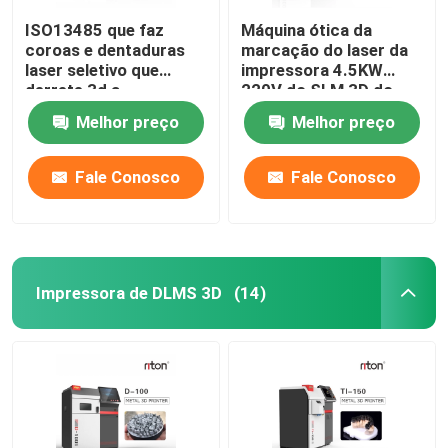
ISO13485 que faz
Máquina ótica da
coroas e dentaduras
marcação do laser da
laser seletivo que
impressora 4.5KW
derrete 3d a
220V do SLM 3D do
impressora Dual 200
metal
Melhor preço
Melhor preço
Fale Conosco
Fale Conosco
Impressora de DLMS 3D
(14)