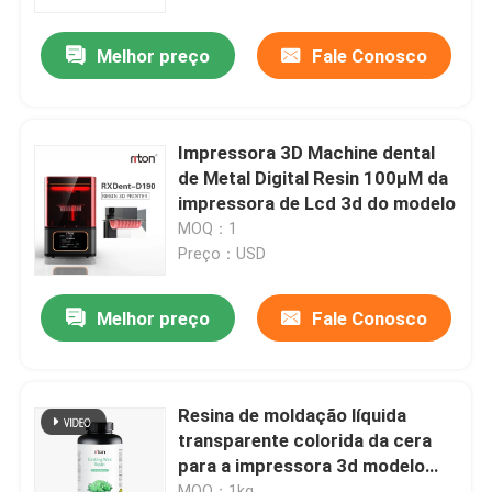
Melhor preço
Fale Conosco
Fábrica
Controle de Qualidade
Impressora 3D Machine dental
de Metal Digital Resin 100μM da
Fale Conosco
impressora de Lcd 3d do modelo
MOQ：1
Preço：USD
notícias
Melhor preço
Fale Conosco
Todos os casos
Impressora do metal 3D do laser
Resina de moldação líquida
transparente colorida da cera
para a impressora 3d modelo
Impressora dental do metal 3D
dental
MOQ：1kg