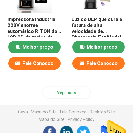
Impressora industrial
Luz do DLP que cura a
220V enorme
fatura de alta
automático RITON do
velocidade de
LCD 3D da resina do
Photoresin For Model
ISO 13485
da impressora 3d
Melhor preço
Melhor preço
Fale Conosco
Fale Conosco
Veja mais
Casa
Mapa do Site
Fale Conosco
Desktop Site
Mapa do Site
Privacy Policy