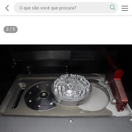
2
/
5