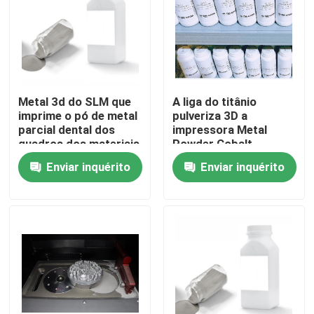
Produtos
Impressora do metal 3D do laser
Metal 3d do SLM que
A liga do titânio
imprime o pó de metal
pulveriza 3D a
Impressora dental do metal 3D
parcial dental dos
impressora Metal
quadros dos materiais
Powder Cobalt
de consumo para
Chrome RITON RC01
Enviar inquérito
Enviar inquérito
industrial
Impressora do SLM 3D
Impressora de DLMS 3D
Impressora do LCD 3D
Resina fotossensível