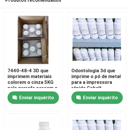
7440-48-4 3D que
Odontologia 3d que
imprimem materiais
imprime o pó de metal
colorem o cinza 5KG
para a impressora
pela garrafa coroam o
rápida Cobalt
Casa
pó de metal dental de
Chromium Alloy da
Enviar inquérito
Enviar inquérito
Cocr dos quadros
criação de protótipos
3d
Quem Somos
Contatos