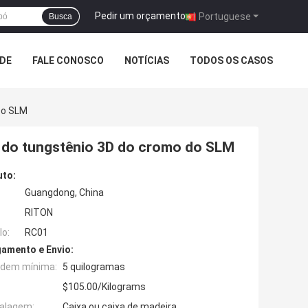
Pedir um orçamento
|
Portuguese
Busca
ADE
FALE CONOSCO
NOTÍCIAS
TODOS OS CASOS
Do SLM
a do tungstênio 3D do cromo do SLM
uto:
Guangdong, China
RITON
o:
RC01
amento e Envio:
rdem mínima:
5 quilogramas
$105.00/Kilograms
alagem:
Caixa ou caixa de madeira