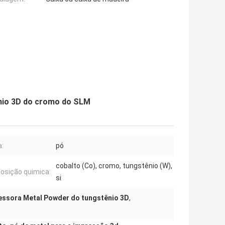
ênio 3D do cromo do SLM
:
pó
cobalto (Co), cromo, tungstênio (W),
sição quimica:
si
essora Metal Powder do tungstênio 3D
,