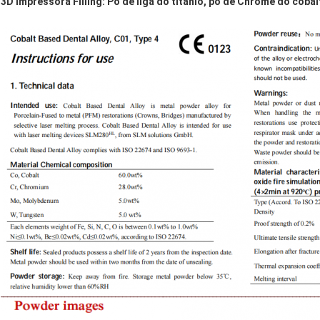
3D impressora Filling: Pó de liga do titânio, pó de Chrome do coba