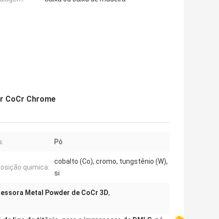
er CoCr Chrome
:
Pó
cobalto (Co), cromo, tungstênio (W),
sição quimica:
si
ressora Metal Powder de CoCr 3D
,