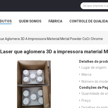
DUTOS
QUEM SOMOS
FÁBRICA
CONTROLE DE QUALID
Que Aglomera 3D A Impressora Material Metal Powder CoCr Chrome
Laser que aglomera 3D a impressora material
Detalhes do prod
Lugar de origem:
Marca:
Número do model
Condições de Pag
Quantidade de o
Preço:
Detalhes da emb