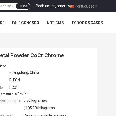
Pedir um orçamento
|
Portuguese
Busca
ADE
FALE CONOSCO
NOTÍCIAS
TODOS OS CASOS
 Metal Powder CoCr Chrome
uto:
Guangdong, China
RITON
o:
RC01
amento e Envio:
rdem mínima:
5 quilogramas
$105.00/Kilograms
alagem:
Caixa ou caixa de madeira