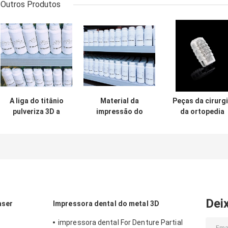
Outros Produtos
A liga do titânio
Material da
Peças da cirurg
pulveriza 3D a
impressão do
da ortopedia
impressora Metal
metal do pó de
dental de Meta
Powder Cobalt
metal 3D de
Powder For da
Chrome RITON
Chrome da liga
impressora de
RC01
do titânio
Chrome 3D do
cobalto
Dei
aser
Impressora dental do metal 3D
impressora dental For Denture Partial