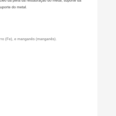
cleo da pilha da restauração do metal; suporte da
uporte do metal.
 ferro (Fe), e manganês (manganês).