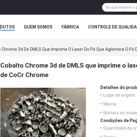
DUTOS
QUEM SOMOS
FÁBRICA
CONTROLE DE QUALID
o Chrome 3d De DMLS Que Imprime O Laser Do Pó Que Aglomera O Pó 
Cobalto Chrome 3d de DMLS que imprime o lase
de CoCr Chrome
Detalhes do prod
Lugar de origem:
Marca:
Número do model
Condições de Pag
Quantidade de o