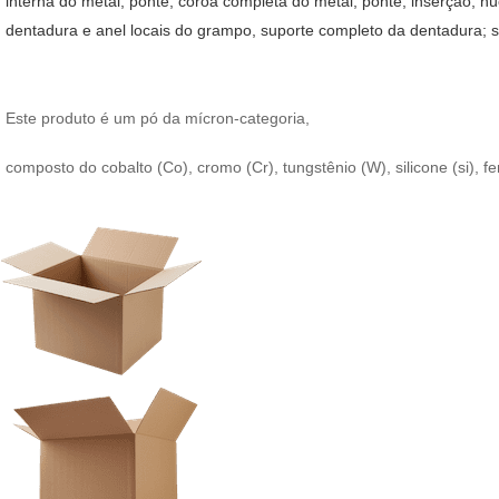
interna do metal, ponte, coroa completa do metal, ponte, inserção, nú
dentadura e anel locais do grampo, suporte completo da dentadura; s
Este produto é um pó da mícron-categoria,
composto do cobalto (Co), cromo (Cr), tungstênio (W), silicone (si),