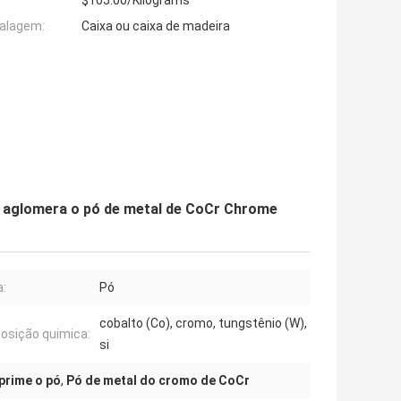
$105.00/Kilograms
alagem:
Caixa ou caixa de madeira
e aglomera o pó de metal de CoCr Chrome
:
Pó
cobalto (Co), cromo, tungstênio (W),
sição quimica:
si
prime o pó
,
Pó de metal do cromo de CoCr