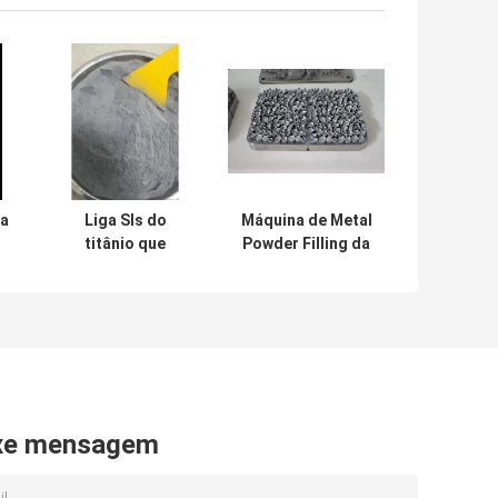
ia
Liga Sls do
Máquina de Metal
titânio que
Powder Filling da
l
imprime o pó
impressora do
especificamente
tungstênio 3D do
para a impressora
cromo do SLM
do metal 3d
xe mensagem