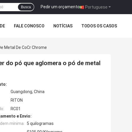
Pedir um orçamento
|
Portuguese
Busca
ADE
FALE CONOSCO
NOTÍCIAS
TODOS OS CASOS
De Metal De CoCr Chrome
r do pó que aglomera o pó de metal
uto:
Guangdong, China
RITON
o:
RC01
amento e Envio:
rdem mínima:
5 quilogramas