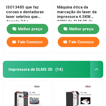
ISO13485 que faz
Máquina ótica da
coroas e dentaduras
marcação do laser da
laser seletivo que
impressora 4.5KW
derrete 3d a
220V do SLM 3D do
impressora Dual 200
metal
Melhor preço
Melhor preço
Fale Conosco
Fale Conosco
Impressora de DLMS 3D
(14)