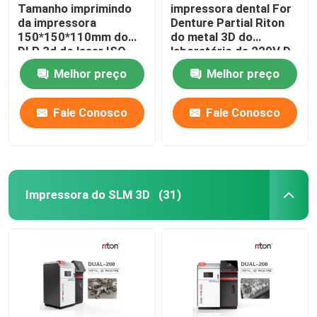
Tamanho imprimindo
impressora dental For
da impressora
Denture Partial Riton
150*150*110mm do
do metal 3D do
DLP 3d do laser ISO-
laboratório de 220V D-
13485 para modelos
100
Melhor preço
Melhor preço
do implante dental
Fale Conosco
Fale Conosco
Impressora do SLM 3D
(31)