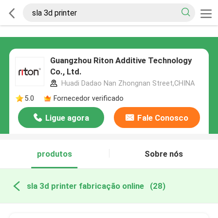
Guangzhou Riton Additive Technology
Co., Ltd.
Huadi Dadao Nan Zhongnan Street,CHINA
5.0
Fornecedor verificado
Ligue agora
Fale Conosco
produtos
Sobre nós
sla 3d printer fabricação online
(28)