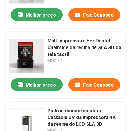
Melhor preço
Fale Conosco
Fábrica
Controle de Qualidade
Multi impressora For Dental
Chairside da resina de SLA 3D do
Fale Conosco
tela táctil
MOQ：1
notícias
Melhor preço
Fale Conosco
Todos os casos
Impressora do metal 3D do laser
Padrão monocromático
Castable UV da impressora 4K
da resina do LCD SLA 3D
Impressora dental do metal 3D
MOQ：1