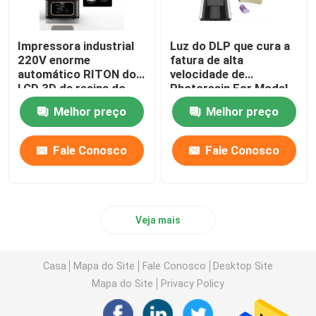
Impressora industrial
Luz do DLP que cura a
220V enorme
fatura de alta
automático RITON do
velocidade de
LCD 3D da resina do
Photoresin For Model
ISO 13485
da impressora 3d
Melhor preço
Melhor preço
Fale Conosco
Fale Conosco
Veja mais
Casa
Mapa do Site
Fale Conosco
Desktop Site
Mapa do Site
Privacy Policy