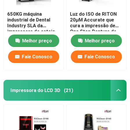
650KG máquina
Luz do ISO de RITON
industrial de Dental
20μM Accurate que
Industry SLA da
cura a impressão de
impressora do estojo
One Stop Denture da
compacto DLMS 3D
impressora 3D
Melhor preço
Melhor preço
Fale Conosco
Fale Conosco
Impressora do LCD 3D
(21)