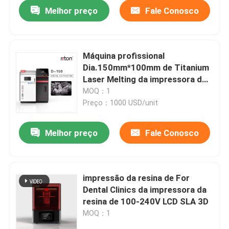
Melhor preço
Fale Conosco
Máquina profissional
Dia.150mm*100mm de Titanium
Laser Melting da impressora do
metal 3D do laser do cobalto
MOQ：1
DUAL200
Preço：1000 USD/unit
Melhor preço
Fale Conosco
Casa
impressão da resina de For
Dental Clinics da impressora da
Produtos
resina de 100-240V LCD SLA 3D
MOQ：1
Quem Somos