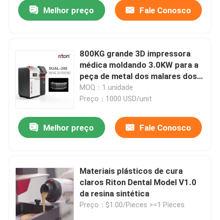
Melhor preço
Fale Conosco
800KG grande 3D impressora
médica moldando 3.0KW para a
peça de metal dos malares dos
crânios
MOQ：1 unidade
Preço：1000 USD/unit
Melhor preço
Fale Conosco
Casa
Materiais plásticos de cura
claros Riton Dental Model V1.0
Produtos
da resina sintética
Preço：$1.00/Pieces >=1 Pieces
Quem Somos