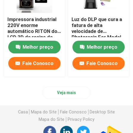
Impressora industrial
Luz do DLP que cura a
220V enorme
fatura de alta
automático RITON do
velocidade de
LCD 3D da resina do
Photoresin For Model
ISO 13485
da impressora 3d
Melhor preço
Melhor preço
Fale Conosco
Fale Conosco
Veja mais
Casa
Mapa do Site
Fale Conosco
Desktop Site
Mapa do Site
Privacy Policy