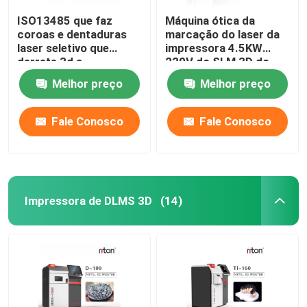
ISO13485 que faz
Máquina ótica da
coroas e dentaduras
marcação do laser da
laser seletivo que
impressora 4.5KW
derrete 3d a
220V do SLM 3D do
impressora Dual 200
metal
Melhor preço
Melhor preço
Fale Conosco
Fale Conosco
Impressora de DLMS 3D
(14)