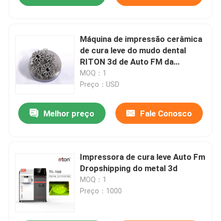
Máquina de impressão cerâmica
de cura leve do mudo dental
RITON 3d de Auto FM da
impressora do metal 3D
MOQ：1
Preço：USD
Melhor preço
Fale Conosco
Impressora de cura leve Auto Fm
Dropshipping do metal 3d
MOQ：1
Preço：1000