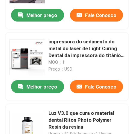
Melhor preço
Fale Conosco
Fábrica
Controle de Qualidade
impressora do sedimento do
metal do laser de Light Curing
Fale Conosco
Dental da impressora do titânio
3D de 50μm
MOQ：1
Preço：USD
notícias
Melhor preço
Fale Conosco
Todos os casos
Impressora do metal 3D do laser
Luz V3.0 que cura o material
dental Riton Photo Polymer
Resin da resina
Impressora dental do metal 3D
Preço：$1.00/Pieces >=1 Pieces