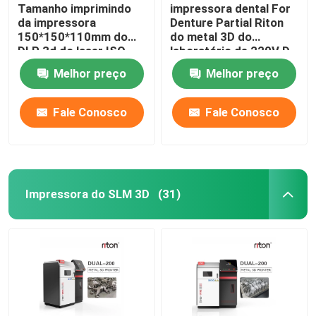
Tamanho imprimindo
impressora dental For
da impressora
Denture Partial Riton
150*150*110mm do
do metal 3D do
DLP 3d do laser ISO-
laboratório de 220V D-
13485 para modelos
100
Melhor preço
Melhor preço
do implante dental
Fale Conosco
Fale Conosco
Impressora do SLM 3D
(31)