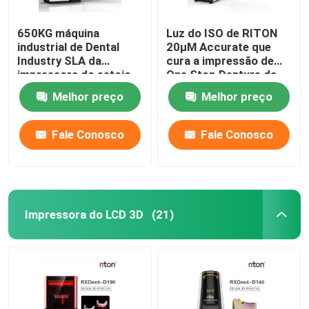
650KG máquina
Luz do ISO de RITON
industrial de Dental
20μM Accurate que
Industry SLA da
cura a impressão de
impressora do estojo
One Stop Denture da
compacto DLMS 3D
impressora 3D
Melhor preço
Melhor preço
Fale Conosco
Fale Conosco
Impressora do LCD 3D
(21)