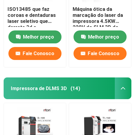
ISO13485 que faz
Máquina ótica da
coroas e dentaduras
marcação do laser da
laser seletivo que
impressora 4.5KW
derrete 3d a
220V do SLM 3D do
impressora Dual 200
metal
Melhor preço
Melhor preço
Fale Conosco
Fale Conosco
Impressora de DLMS 3D
(14)