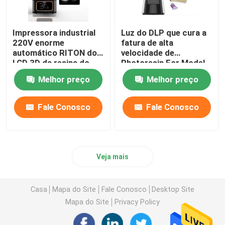
Impressora industrial
Luz do DLP que cura a
220V enorme
fatura de alta
automático RITON do
velocidade de
LCD 3D da resina do
Photoresin For Model
ISO 13485
da impressora 3d
Melhor preço
Melhor preço
Fale Conosco
Fale Conosco
Veja mais
Casa
Mapa do Site
Fale Conosco
Desktop Site
Mapa do Site
Privacy Policy