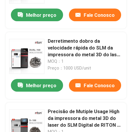
Melhor preço
Fale Conosco
Fábrica
Controle de Qualidade
Derretimento dobro da
velocidade rápida do SLM da
Fale Conosco
impressora do metal 3D do laser
da fibra
MOQ：1
Preço：1000 USD/unit
notícias
Melhor preço
Fale Conosco
Todos os casos
Impressora do metal 3D do laser
Precisão de Mutiple Usage High
da impressora do metal 3D do
laser do SLM Digital de RITON e
Impressora dental do metal 3D
velocidade rápida
MOQ：1