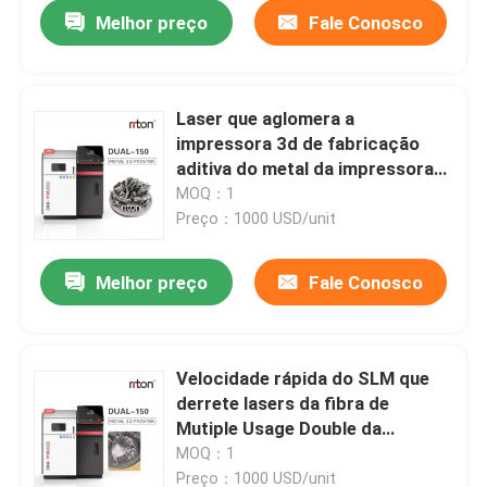
Melhor preço
Fale Conosco
Laser que aglomera a
impressora 3d de fabricação
aditiva do metal da impressora
3d
MOQ：1
Preço：1000 USD/unit
Melhor preço
Fale Conosco
Casa
Velocidade rápida do SLM que
derrete lasers da fibra de
Produtos
Mutiple Usage Double da
impressora do metal 3D do laser
MOQ：1
Quem Somos
Preço：1000 USD/unit