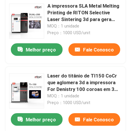
A impressora SLA Metal Melting
Printing de RITON Selective
Laser Sintering 3d para gera
componentes
MOQ：1 unidade
Preço：1000 USD/unit
Melhor preço
Fale Conosco
Laser do titânio de TI150 CoCr
que aglomera 3d a impressora
For Denistry 100 coroas em 3
horas de espessura 20-50μM
MOQ：1 unidade
Preço：1000 USD/unit
Melhor preço
Fale Conosco