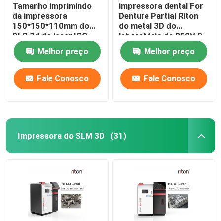
Tamanho imprimindo
impressora dental For
da impressora
Denture Partial Riton
150*150*110mm do
do metal 3D do
DLP 3d do laser ISO-
laboratório de 220V D-
13485 para modelos
100
Melhor preço
Melhor preço
do implante dental
Fale Conosco
Fale Conosco
Impressora do SLM 3D
(31)