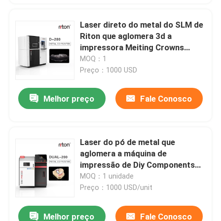
Laser direto do metal do SLM de
Riton que aglomera 3d a
impressora Meiting Crowns
Bridges para Laborator dental
MOQ：1
Preço：1000 USD
Melhor preço
Fale Conosco
Laser do pó de metal que
aglomera a máquina de
impressão de Diy Components
800KG Sls da impressora 3D
MOQ：1 unidade
Preço：1000 USD/unit
Melhor preço
Fale Conosco