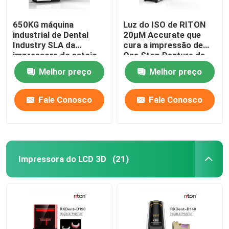
650KG máquina
Luz do ISO de RITON
industrial de Dental
20μM Accurate que
Industry SLA da
cura a impressão de
impressora do estojo
One Stop Denture da
compacto DLMS 3D
impressora 3D
Melhor preço
Melhor preço
Fale Conosco
Fale Conosco
Impressora do LCD 3D
(21)