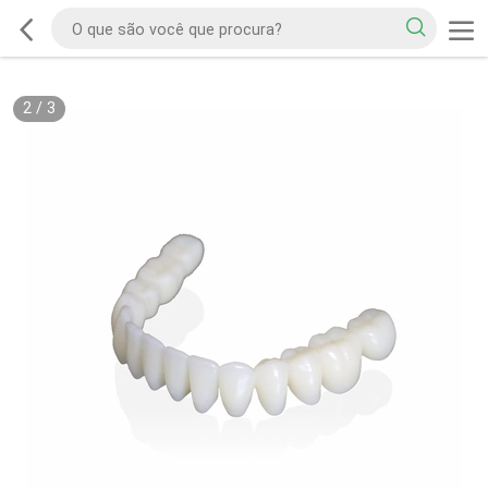
2
/
3