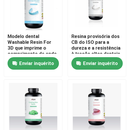
Fábrica
Controle de Qualidade
Modelo dental
Resina provisória dos
Washable Resin For
CB do ISO para a
3D que imprime o
dureza e a resistência
Fale Conosco
comprimento de onda
à tração altas dentais
alto 405nm da dureza
da máquina de
Enviar inquérito
Enviar inquérito
do azul da cor
impressão 3d
notícias
Todos os casos
Impressora do metal 3D do laser
Impressora dental do metal 3D