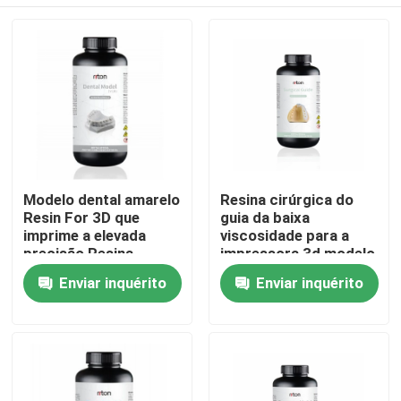
Modelo dental amarelo
Resina cirúrgica do
Resin For 3D que
guia da baixa
imprime a elevada
viscosidade para a
precisão Resina
impressora 3d modelo
Biocompatible
dental
Casa
Enviar inquérito
Enviar inquérito
Produtos
Quem Somos