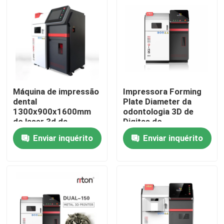
Máquina de impressão
Impressora Forming
dental
Plate Diameter da
1300x900x1600mm
odontologia 3D de
do laser 3d da
Digitas do
impressora 500W do
equipamento de
Enviar inquérito
Enviar inquérito
metal 3d do
impressão do laser 3D
laboratório
150mm
Casa
Produtos
Quem Somos