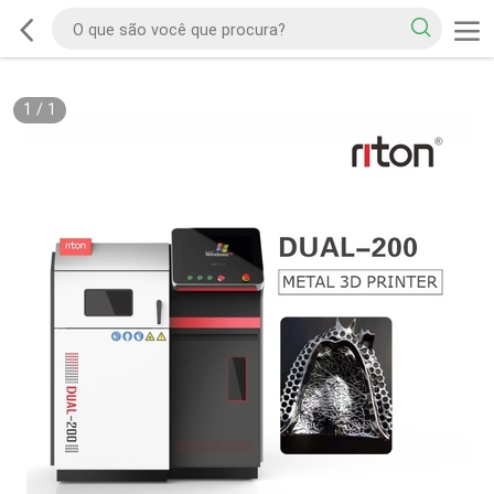
1
/
1