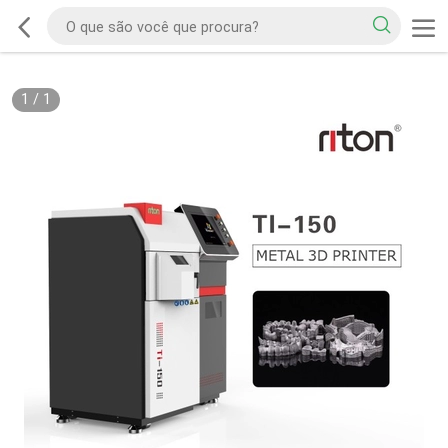
1
/
1