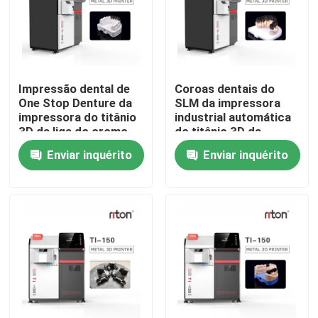
Produtos
Impressora do metal 3D do laser
Impressão dental de
Coroas dentais do
One Stop Denture da
SLM da impressora
impressora do titânio
industrial automática
Impressora dental do metal 3D
3D da liga do cromo
do titânio 3D da
do cobalto
categoria
Enviar inquérito
Enviar inquérito
Impressora do SLM 3D
Impressora de DLMS 3D
Impressora do LCD 3D
Resina fotossensível