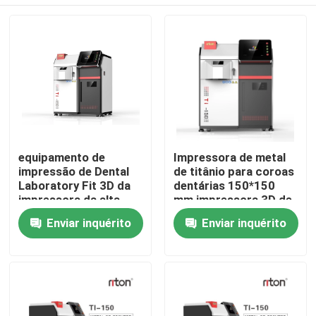
equipamento de
Impressora de metal
impressão de Dental
de titânio para coroas
Laboratory Fit 3D da
dentárias 150*150
impressora da alta
mm impressora 3D de
resolução 3d de
alta eficiência
Casa
Enviar inquérito
Enviar inquérito
1.064μm
Quem Somos
Contatos