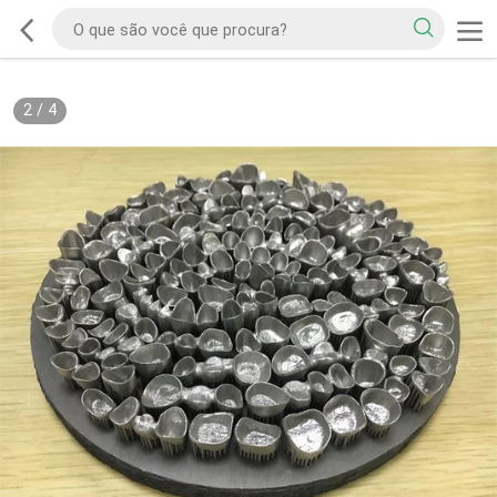
2
/
4