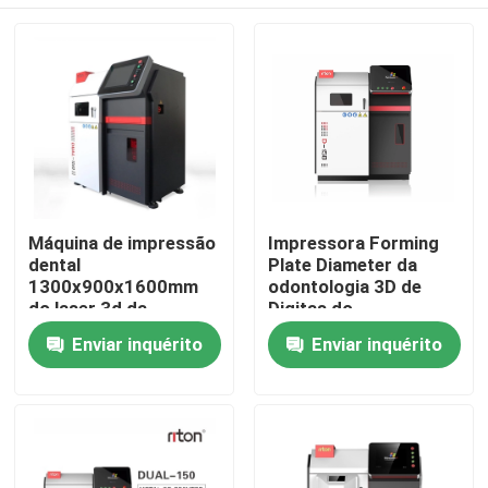
Máquina de impressão
Impressora Forming
dental
Plate Diameter da
1300x900x1600mm
odontologia 3D de
do laser 3d da
Digitas do
impressora 500W do
equipamento de
Casa
Enviar inquérito
Enviar inquérito
metal 3d do
impressão do laser 3D
laboratório
150mm
Produtos
Quem Somos