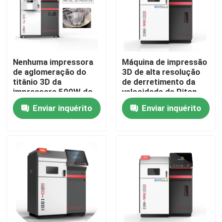
Produtos
Impressora do metal 3D do laser
Nenhuma impressora
Máquina de impressão
de aglomeração do
3D de alta resolução
titânio 3D da
de derretimento da
Impressora dental do metal 3D
impressora 500W do
velocidade de Riton
laser da vibração
Laser Sintering Printer
Enviar inquérito
Enviar inquérito
14000mm/S
Impressora do SLM 3D
Impressora de DLMS 3D
Impressora do LCD 3D
Resina fotossensível