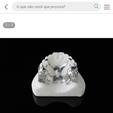
2
/
3