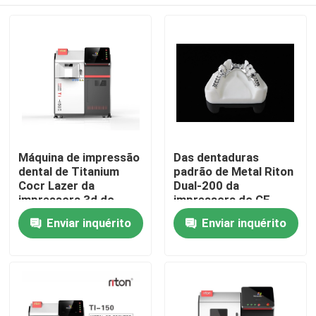
Máquina de impressão
Das dentaduras
dental de Titanium
padrão de Metal Riton
Cocr Lazer da
Dual-200 da
impressora 3d do
impressora do CE
único metal industrial
varredor oral de
Casa
Enviar inquérito
Enviar inquérito
do laser da fibra
derretimento da
máquina do laser
DMLS 3D
Quem Somos
Contatos